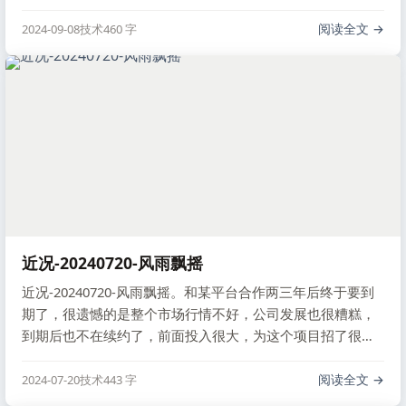
发工具如 Intellij IDEA、VSCode 也兼容，最近还尝试了基于
VSCode 的 Cursor 和 Zed 编辑器。Manjaro 开箱即用，适合
阅读全文
2024-09-08
技术
460 字
小折腾，不追求大调整。
近况-20240720-风雨飘摇
近况-20240720-风雨飘摇。和某平台合作两三年后终于要到
期了，很遗憾的是整个市场行情不好，公司发展也很糟糕，
到期后也不在续约了，前面投入很大，为这个项目招了很多
人，组建了好几个团队，到现在也没有用了，前面已经裁过
两批了，这周迎来和这个平台相关的最后一批，估计有上百
阅读全文
2024-07-20
技术
443 字
人的团队现在只剩十几个。我是幸存者，不过我也不在乎，