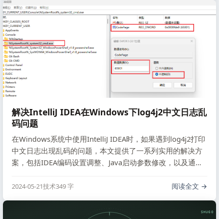
能留就留，留不了就算了，我们这里的业务本来就和某平台
无关，还有些客户，所以这边是保留下来了。
解决IntelliJ IDEA在Windows下log4j2中文日志乱
码问题
在Windows系统中使用IntelliJ IDEA时，如果遇到log4j2打印
中文日志出现乱码的问题，本文提供了一系列实用的解决方
案，包括IDEA编码设置调整、Java启动参数修改，以及通过
chcp命令和注册表修改永久解决乱码问题。
阅读全文
2024-05-21
技术
349 字
SHUGO V