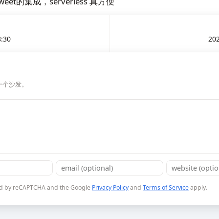
et的集成，serverless 真方便
8:30
202
一个沙发。
cted by reCAPTCHA and the Google
Privacy Policy
and
Terms of Service
apply.