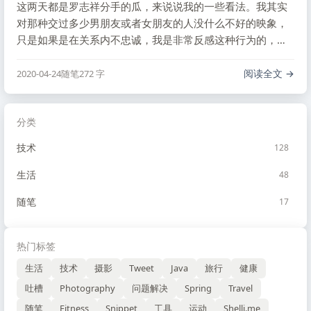
这两天都是罗志祥分手的瓜，来说说我的一些看法。我其实
对那种交过多少男朋友或者女朋友的人没什么不好的映象，
只是如果是在关系内不忠诚，我是非常反感这种行为的，比
如说几年前的文章，自己讨厌背叛，所以接受不了这种行
为。
阅读全文
2020-04-24
随笔
272 字
分类
技术
128
生活
48
随笔
17
热门标签
生活
技术
摄影
Tweet
Java
旅行
健康
吐槽
Photography
问题解决
Spring
Travel
随笔
Fitness
Snippet
工具
运动
Shellj.me