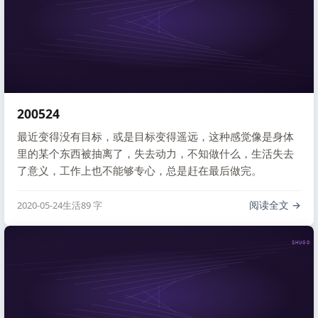
200524
最近变得没有目标，或是目标变得遥远，这种感觉像是身体
里的某个东西被抽离了，失去动力，不知做什么，生活失去
了意义，工作上也不能够专心，总是赶在最后做完。
阅读全文
2020-05-24
生活
89 字
SHUGO V