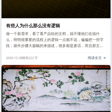
有些人为什么那么没有逻辑
做一个新需求，看了看产品给的文档，搞不懂他们在搞什
么，明明很重要的流程上的逻辑一点都不说，偏偏把一些字
段，操作步骤大篇幅的来描述，很多都是废话，而且那文档
的格式，乱的一塌糊涂，毫无逻辑可言，真的是 “人人都是产
品经理”。
阅读全文
2020-12-28
随笔
222 字