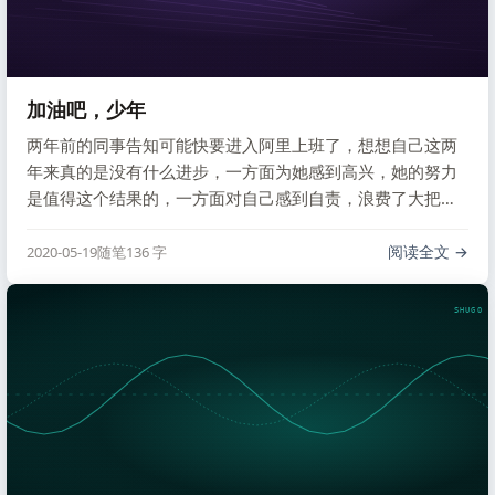
加油吧，少年
两年前的同事告知可能快要进入阿里上班了，想想自己这两
年来真的是没有什么进步，一方面为她感到高兴，她的努力
是值得这个结果的，一方面对自己感到自责，浪费了大把时
间。
阅读全文
2020-05-19
随笔
136 字
SHUGO V