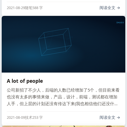
里的时候也是非常的不适应，没什么朝气，死气沉沉，很多
人感觉都是一种养老的状态了，好在技术上并不对我们限制
阅读全文
2021-08-29
随笔
588 字
太多，可以使用一些现代先进的技术和解决方案。
SHUGO V
A lot of people
公司新招了不少人，后端的人数已经增加了5个，但目前来看
也没有太多的事情来做，产品，设计，前端，测试都在增加
人手，但上层的计划还没有传达下来(我也相信他们还没什么
计划)，多的人手都还闲着。之前也有一个时间大量的找人，
结果没过几个月项目的变更，不需要那么多人了，又开始大
阅读全文
2021-08-09
技术
253 字
量的裁人，历史总是惊人的相似，上层想多盘点事情来做，