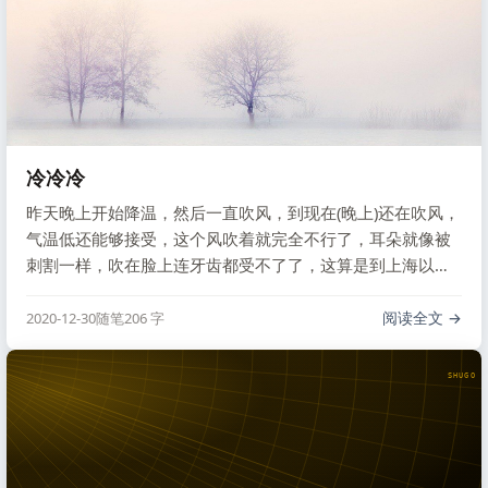
冷冷冷
昨天晚上开始降温，然后一直吹风，到现在(晚上)还在吹风，
气温低还能够接受，这个风吹着就完全不行了，耳朵就像被
刺割一样，吹在脸上连牙齿都受不了了，这算是到上海以来
最冷的一天了，前两年下雪也没这么冷的体感温度。梧桐树
上的叶子一天全都掉光了，环卫工人今天在外面忙碌但效果
阅读全文
2020-12-30
随笔
206 字
不好。
SHUGO V