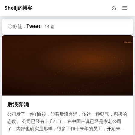
Shellj的博客
标签：
Tweet
14 篇
SHUGO V
后浪奔涌
公司发了一件T恤衫，印着后浪奔涌，传达一种朝气，积极的
态度。 公司已经有十几年了，在中国来说已经是家老公司
了，内部也确实是那样，很多工作十来年的员工，开始来这