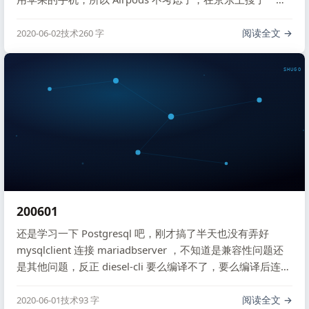
下，一款 漫步者TWS5 看起来还不错，买来尝试一下。
阅读全文
2020-06-02
技术
260 字
SHUGO V
200601
还是学习一下 Postgresql 吧，刚才搞了半天也没有弄好
mysqlclient 连接 mariadbserver ，不知道是兼容性问题还
是其他问题，反正 diesel-cli 要么编译不了，要么编译后连不
上数据库，折腾了半天暂时放弃了，早点睡觉，明天再搞。
阅读全文
2020-06-01
技术
93 字