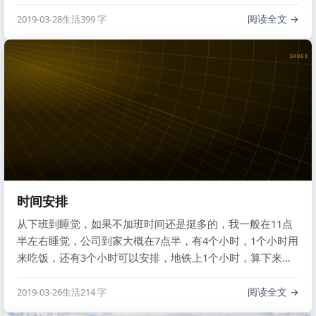
网名，那个年代都流行一些非主流的网名，都喜欢特立独
行，也想通过网名来表达一些东西，表达当时的心情，表达
阅读全文
2019-03-28
生活
399 字
期望，表达喜好，很多东西。
SHUGO V
时间安排
从下班到睡觉，如果不加班时间还是挺多的，我一般在11点
半左右睡觉，公司到家大概在7点半，有4个小时，1个小时用
来吃饭，还有3个小时可以安排，地铁上1个小时，算下来一
天可以有5个小时空余时间，如果好好利用起来还是可以做很
多事情的。目前地铁上就看看书，晚上的时间刷刷视频，看
阅读全文
2019-03-26
生活
214 字
一下书，写写代码，不算颓废，但也没有一些进步，安排的