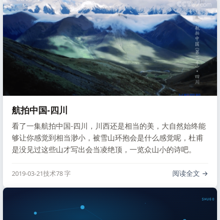
还是不合理，或者没有一个目标，要如何安 …
航拍中国-四川
看了一集航拍中国-四川，川西还是相当的美，大自然始终能
够让你感觉到相当渺小，被雪山环抱会是什么感觉呢，杜甫
是没见过这些山才写出会当凌绝顶，一览众山小的诗吧。
阅读全文
2019-03-21
技术
78 字
SHUGO V