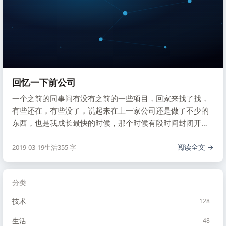
回忆一下前公司
一个之前的同事问有没有之前的一些项目，回家来找了找，
有些还在，有些没了，说起来在上一家公司还是做了不少的
东西，也是我成长最快的时候，那个时候有段时间封闭开
发，天天早上十点左右起床，晚上一两点睡觉，把一些基础
的服务给做了起来，后来的很多东西都是第一次尝试，学习
阅读全文
2019-03-19
生活
355 字
进步的相当快，现在倒是停止进步了。
分类
技术
128
生活
48