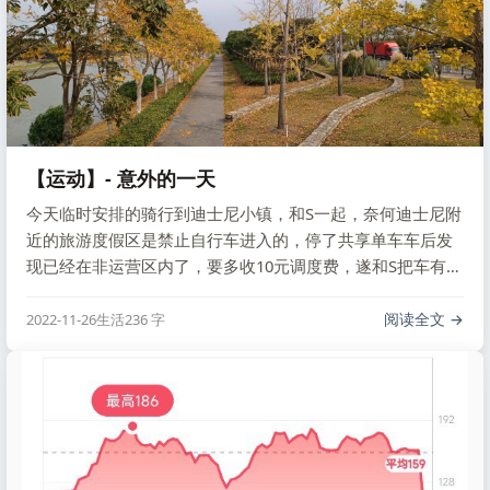
【运动】- 意外的一天
今天临时安排的骑行到迪士尼小镇，和S一起，奈何迪士尼附
近的旅游度假区是禁止自行车进入的，停了共享单车车后发
现已经在非运营区内了，要多收10元调度费，遂和S把车有骑
回运营区内，就这样比预期的骑行时间与距离超出了很大一
部分，中间和S也闹了一些矛盾，不愉快的体验。
阅读全文
2022-11-26
生活
236 字