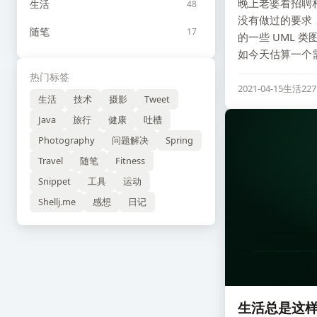
晚上老婆看招聘相
生活
48
没有做过的要求
随笔
17
的一些 UML
如今天估算一个
热门标签
2021-04-15
生活
22
生活
技术
摄影
Tweet
Java
旅行
健康
吐槽
Photography
问题解决
Spring
Travel
随笔
Fitness
Snippet
工具
运动
Shellj.me
感想
日记
生活总是这