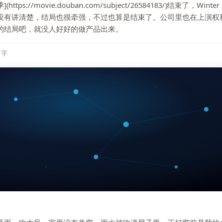
tps://movie.douban.com/subject/26584183/)结束了，Winter
没有讲清楚，结局也很牵强，不过也算是结束了。公司里也在上演权
的结局吧，就没人好好的做产品出来。
8 字