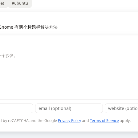
pet
#ubuntu
nux Gnome 有两个标题栏解决方法
一个沙发。
cted by reCAPTCHA and the Google
Privacy Policy
and
Terms of Service
apply.