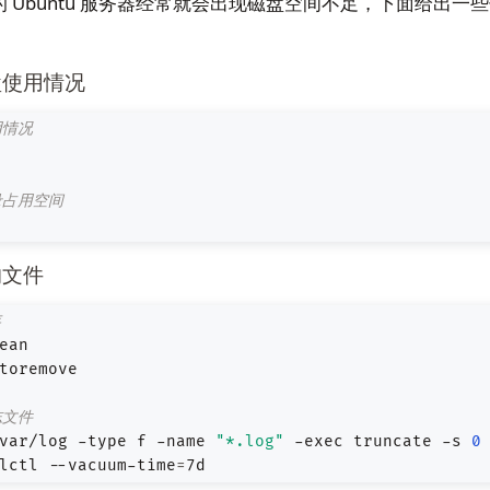
 Ubuntu 服务器经常就会出现磁盘空间不足，下面给出一
盘使用情况
用情况
录占用空间
的文件
存
志文件
var/log -type f -name 
"*.log"
 -exec truncate -s 
0
lctl --vacuum-time
=
7d