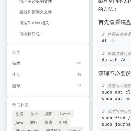
磁盘空间不大的
清理不必要的文件
的方法：
查找和删除大文件
首先查看磁
清理Docker相关：
清理软件包：
# 查看磁盘使
分类
# 查看具体目
du -sh /*
技术
128
清理不必要
生活
48
随笔
17
# 清理apt缓
热门标签
# 清理旧的日
生活
技术
摄影
Tweet
sudo find /
Java
旅行
健康
吐槽
sudo journa
Photography
问题解决
Spring