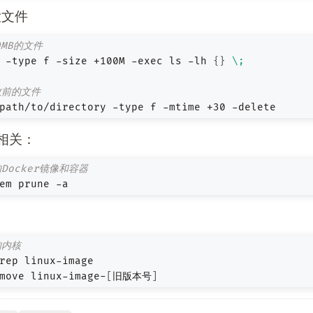
大文件
0MB的文件
 -type f -size +100M -exec ls -lh 
{}
\;
数前的文件
path/to/directory -type f -mtime +30 -delete
r相关：
Docker镜像和容器
em prune -a
：
的内核
move linux-image-
[
旧版本号
]