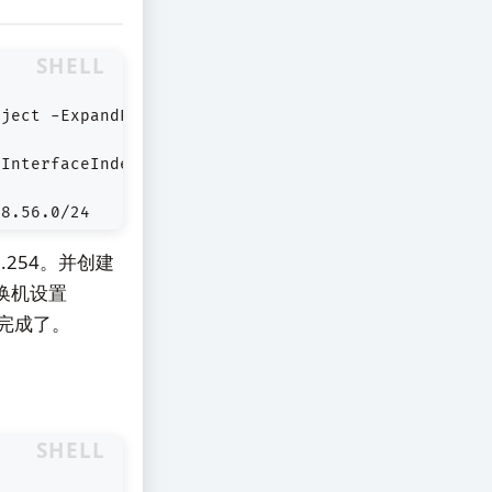
SHELL
bject -ExpandProperty 
'ifIndex'
-InterfaceIndex 
$ifindex
68.56.0/24
6.254。并创建
交换机设置
配置完成了。
SHELL