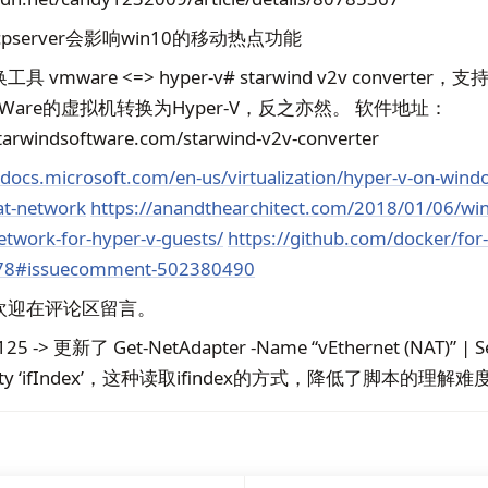
pserver会影响win10的移动热点功能
vmware <=> hyper-v# starwind v2v converte
Ware的虚拟机转换为Hyper-V，反之亦然。 软件地址：
tarwindsoftware.com/starwind-v2v-converter
/docs.microsoft.com/en-us/virtualization/hyper-v-on-wind
at-network
https://anandthearchitect.com/2018/01/06/w
etwork-for-hyper-v-guests/
https://github.com/docker/for-
378#issuecomment-502380490
欢迎在评论区留言。
25 -> 更新了 Get-NetAdapter -Name “vEthernet (NAT)” | Sel
perty ‘ifIndex’，这种读取ifindex的方式，降低了脚本的理解难