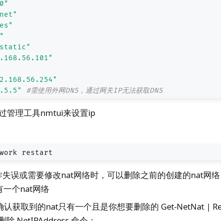
0"
net"
es"
"
static"
.168.56.101"
2.168.56.254"
.5.5"
#需使用外网DNS，通过网关IP无法获取DNS
通过管理工具nmtui来设置ip
work restart
作失误或需要修改nat网络时，可以删除之前的创建的nat网络
一个nat网络
 #确认获取到的nat只有一个且是你想要删除的 Get-NetNat | Rem
除 NetIPAddress 命令：