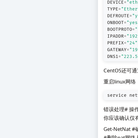
DEVICE
=
"eth
TYPE
=
"Ether
DEFROUTE
=
"y
ONBOOT
=
"yes
BOOTPROTO
=
"
IPADDR
=
"192
PREFIX
=
"24"
GATEWAY
=
"19
DNS1
=
"223.5
CentOS还可
重启linux网络
service net
错误处理# 操
你应该确认仅有
Get-NetNat
#删除nat网络 删