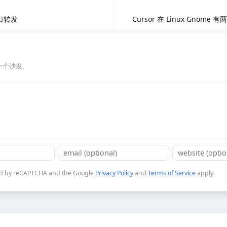
端口转发
Cursor 在 Linux Gnom
一个沙发。
cted by reCAPTCHA and the Google
Privacy Policy
and
Terms of Service
apply.