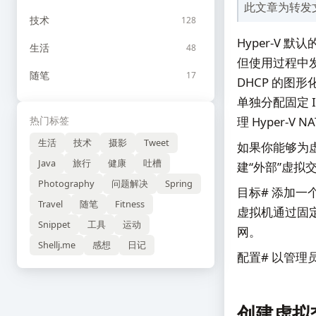
此文章为转发
技术
128
Hyper-V 默
生活
48
但使用过程中发现
随笔
17
DHCP 的图
单独分配固定 
热门标签
理 Hyper-
生活
技术
摄影
Tweet
如果你能够为
Java
旅行
健康
吐槽
建“外部”虚拟
Photography
问题解决
Spring
目标# 添加一个虚
Travel
随笔
Fitness
虚拟机通过固
Snippet
工具
运动
网。
Shellj.me
感想
日记
配置# 以管理员
创建虚拟