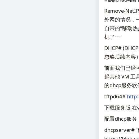
Remove-NetI
外网的情况，一
自带的“移动
机了~~
DHCP# (
忽略后续内容
前面我们已经可
起其他 VM 
的dhcp服务软件实
tftpd64#
http
下载服务版 在
配置dhcp服务
dhcpserver
https://blog.