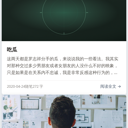
吃瓜
这两天都是罗志祥分手的瓜，来说说我的一些看法。我其实
对那种交过多少男朋友或者女朋友的人没什么不好的映象，
只是如果是在关系内不忠诚，我是非常反感这种行为的，比
如说几年前的文章，自己讨厌背叛，所以接受不了这种行
为。
阅读全文
2020-04-24
随笔
272 字