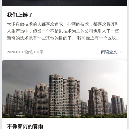
我们上链了
大多数做技术的人都喜欢追求一些新的技术，都喜欢将其引
入生产当中，但当一个不是以技术为主的公司也引入了一些
新奇的技术就有一些其他的目的了。 我司最近有一个区块链
的项目，有什么用目前不太清楚，追个技术风口？响应一下
领导的号召？听起来高大上？至少互联网上的各种币，各种
阅读全文
2020-01-15
随笔
316 字
区块链项目的白皮书写的都还不错，我们这个传达到我们这
里就只有 “领导想要这个效果”(一张链上资产 …
不像春雨的春雨