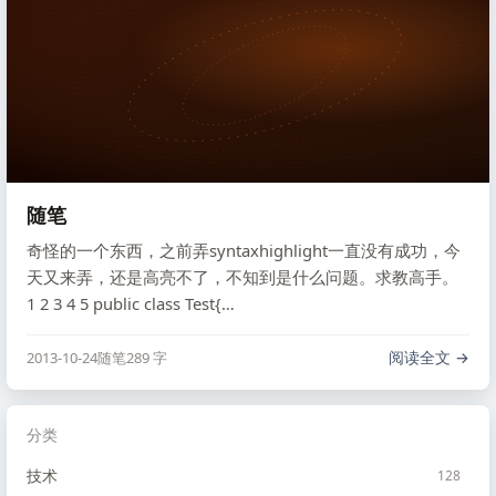
随笔
奇怪的一个东西，之前弄syntaxhighlight一直没有成功，今
天又来弄，还是高亮不了，不知到是什么问题。求教高手。
1 2 3 4 5 public class Test{
public static void main(String[] args){
System.out.println(``"hello-world"``); } …
阅读全文
2013-10-24
随笔
289 字
分类
技术
128