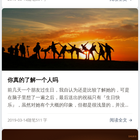
你真的了解一个人吗
前几天一个朋友过生日，我自认为还是比较了解她的，可是
在脑子里想了一遍之后，最后送出的祝福只有『生日快
乐』，虽然对她有个大概的印象，但都是很浅显的，并没有
深入的一个认识，所以想要送上一个贴切走心的祝福也是很
难了。
阅读全文
2019-03-14
随笔
511 字
SHUGO V