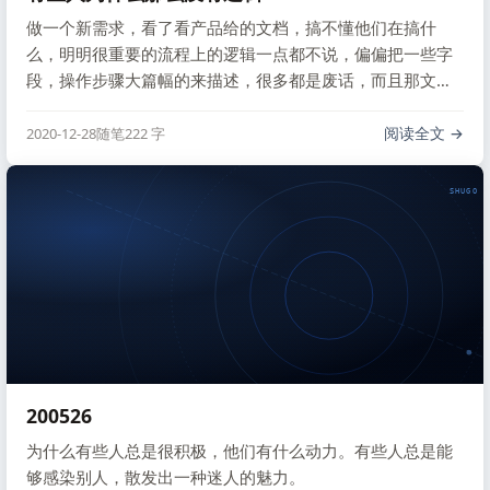
做一个新需求，看了看产品给的文档，搞不懂他们在搞什
么，明明很重要的流程上的逻辑一点都不说，偏偏把一些字
段，操作步骤大篇幅的来描述，很多都是废话，而且那文档
的格式，乱的一塌糊涂，毫无逻辑可言，真的是 “人人都是产
品经理”。
阅读全文
2020-12-28
随笔
222 字
SHUGO V
200526
为什么有些人总是很积极，他们有什么动力。有些人总是能
够感染别人，散发出一种迷人的魅力。