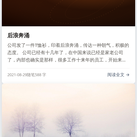
后浪奔涌
公司发了一件T恤衫，印着后浪奔涌，传达一种朝气，积极的
态度。 公司已经有十几年了，在中国来说已经是家老公司
了，内部也确实是那样，很多工作十来年的员工，开始来这
里的时候也是非常的不适应，没什么朝气，死气沉沉，很多
人感觉都是一种养老的状态了，好在技术上并不对我们限制
阅读全文
2021-08-29
随笔
588 字
太多，可以使用一些现代先进的技术和解决方案。