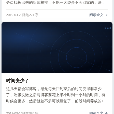
旁边找长出来的折耳根挖，不挖一大袋是不会回家的；盼着
樱桃树上赶快结出果子，但又担心大风把樱花吹跑了，结不
出樱桃；田里地里都是油菜花，大人们说这个时候被狗咬会
阅读全文
2019-03-20
随笔
271 字
疯掉，那是还是比较害怕的，看到狗就离得远远的。
SHUGO V
时间变少了
这几天都会写博客，感觉每天回到家后的时间变得非常少
了，吃饭洗漱之后写博客要花上半小时到一小时的时间，有
时候会更多，然后就差不多可以睡觉了，前段时间养成的11
点睡觉的好习惯也被打破了。
阅读全文
2019-03-16
随笔
334 字