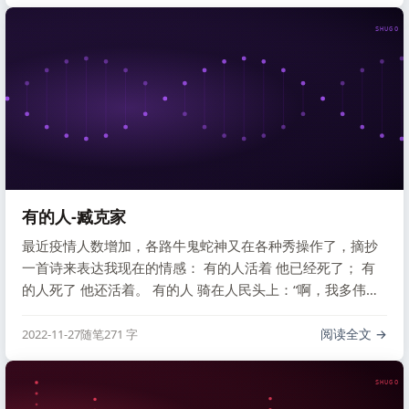
SHUGO V
有的人-臧克家
最近疫情人数增加，各路牛鬼蛇神又在各种秀操作了，摘抄
一首诗来表达我现在的情感： 有的人活着 他已经死了； 有
的人死了 他还活着。 有的人 骑在人民头上：“啊，我多伟
大！” 有的人 俯下身子给人民当牛马。 有的人 把名字刻入石
头，想“不朽”； 有的人 情愿作野草，等着地下的火烧。 有的
阅读全文
2022-11-27
随笔
271 字
人 他活着别人就不能活； 有的人 他活着为了多数人更好地
活。 …
SHUGO V