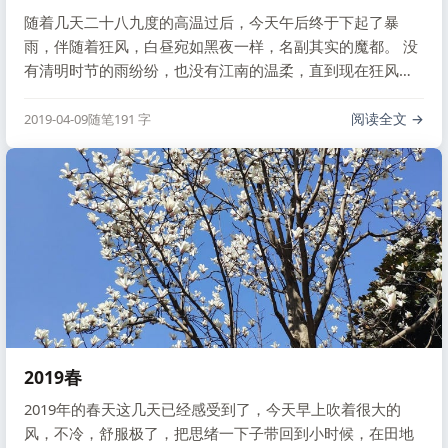
随着几天二十八九度的高温过后，今天午后终于下起了暴
雨，伴随着狂风，白昼宛如黑夜一样，名副其实的魔都。 没
有清明时节的雨纷纷，也没有江南的温柔，直到现在狂风还
拍打着我的窗。除了会打湿鞋子外，我还是比较喜欢春夏的
雨天的，小时候的屋子有屋檐，下雨的时候雨水顺着屋檐留
阅读全文
2019-04-09
随笔
191 字
下来，滴滴答答，给人一种平静；雨水落在竹子上，落在树
叶上，声音非常舒服，后来看小森林，下雨的时候总是 …
2019春
2019年的春天这几天已经感受到了，今天早上吹着很大的
风，不冷，舒服极了，把思绪一下子带回到小时候，在田地