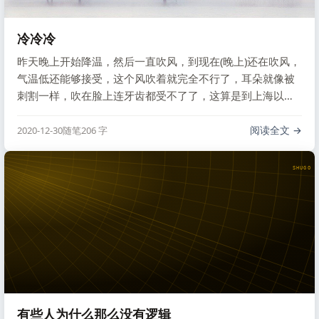
冷冷冷
昨天晚上开始降温，然后一直吹风，到现在(晚上)还在吹风，
气温低还能够接受，这个风吹着就完全不行了，耳朵就像被
刺割一样，吹在脸上连牙齿都受不了了，这算是到上海以来
最冷的一天了，前两年下雪也没这么冷的体感温度。梧桐树
上的叶子一天全都掉光了，环卫工人今天在外面忙碌但效果
阅读全文
2020-12-30
随笔
206 字
不好。
SHUGO V
有些人为什么那么没有逻辑