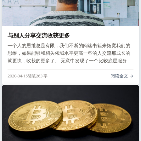
与别人分享交流收获更多
一个人的思维总是有限，我们不断的阅读书籍来拓宽我们的
思维，如果能够和相关领域水平更高一些的人交流那成长的
就更快，收获的更多了。 无意中发现了一个比较底层服务的
bug，解决方法也很不复杂，但是解决后还是会影响其他的
很多服务，我自己就把关注点放在了如何去处理被影响的服
阅读全文
2020-04-15
随笔
263 字
务，没什么好办法，今天跟领导说了一下，他考虑了一下影
响的范围，还是把关注点放在了bug本身上， …