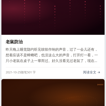
老鼠防治
昨天晚上睡觉隐约听见吱吱作响的声音，过了一会儿还有，
想着应该不是蟑螂吧，也没这么大的声音，打开灯一看，一
只小老鼠在桌子上一窜而过。好久没看见过老鼠了，现在住
的一楼，夏天有各种蚊虫，要开空调，窗户也经常关着，最
近凉快了，就把窗户打开，晚上也没有关，老鼠就这样爬进
阅读全文
2021-10-25
随笔
501 字
屋子作乱了。
SHUGO V