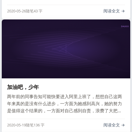
阅读全文
2020-05-26
随笔
43 字
SHUGO V
加油吧，少年
两年前的同事告知可能快要进入阿里上班了，想想自己这两
年来真的是没有什么进步，一方面为她感到高兴，她的努力
是值得这个结果的，一方面对自己感到自责，浪费了大把时
间。
阅读全文
2020-05-19
随笔
136 字