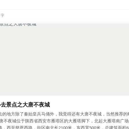
3 字
必去景点之大唐不夜城
去的地方除了秦始皇兵马俑外，我觉得还有大唐不夜城，当然推荐的
大唐不夜城位于陕西省西安市雁塔区的大雁塔脚下，北起大雁塔南广
，西至慈恩西路，街区南北长2100米，东西宽500米，总建筑面积