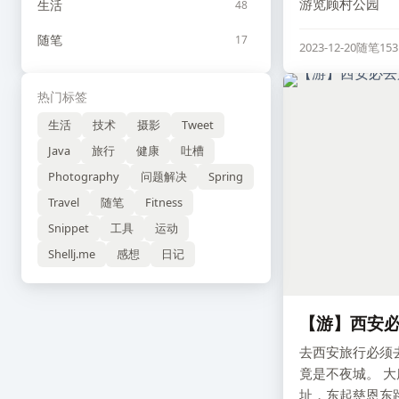
游览顾村公园
生活
48
随笔
17
2023-12-20
随笔
15
热门标签
生活
技术
摄影
Tweet
Java
旅行
健康
吐槽
Photography
问题解决
Spring
Travel
随笔
Fitness
Snippet
工具
运动
Shellj.me
感想
日记
【游】西安
去西安旅行必须
竟是不夜城。 
址，东起慈恩东路