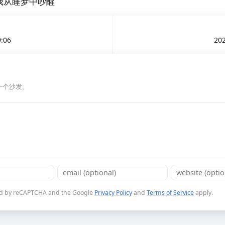
我从睡梦中吵醒
9:06
202
一个沙发。
cted by reCAPTCHA and the Google
Privacy Policy
and
Terms of Service
apply.