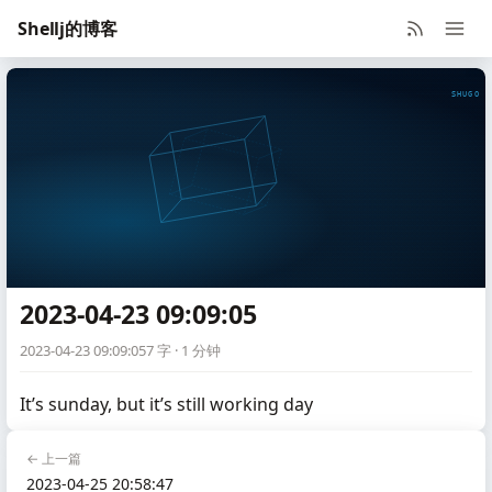
Shellj的博客
SHUGO V
2023-04-23 09:09:05
2023-04-23 09:09:05
7 字 · 1 分钟
It’s sunday, but it’s still working day
← 上一篇
2023-04-25 20:58:47