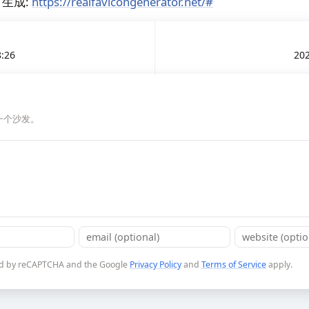
n 生成:
https://realfavicongenerator.net/#
8:26
202
一个沙发。
cted by reCAPTCHA and the Google
Privacy Policy
and
Terms of Service
apply.