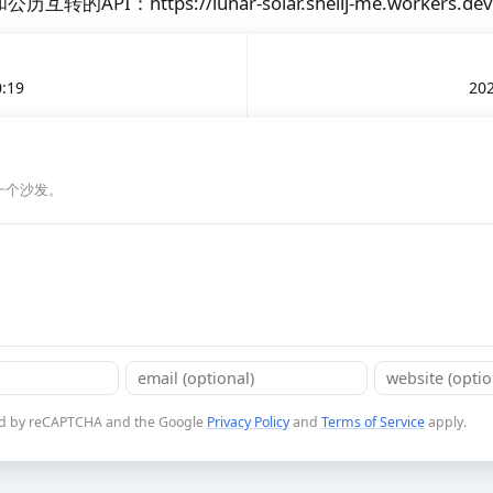
的API：https://lunar-solar.shellj-me.workers.dev
0:19
202
一个沙发。
cted by reCAPTCHA and the Google
Privacy Policy
and
Terms of Service
apply.