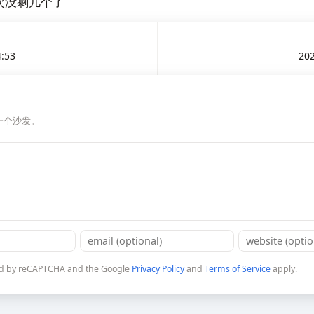
次没剩几个了
4:53
202
一个沙发。
cted by reCAPTCHA and the Google
Privacy Policy
and
Terms of Service
apply.