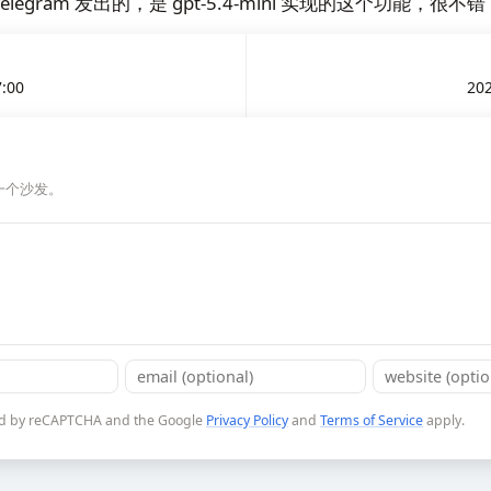
legram 发出的，是 gpt-5.4-mini 实现的这个功能，很不错
7:00
202
一个沙发。
cted by reCAPTCHA and the Google
Privacy Policy
and
Terms of Service
apply.