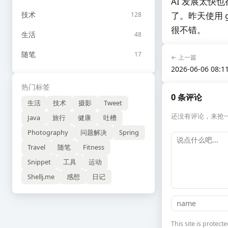
AI 发展太
技术
了。昨天使用 gem
128
很不错。
生活
48
随笔
17
← 上一篇
2026-06-06 08:1
热门标签
0 条评论
生活
技术
摄影
Tweet
还没有评论，来抢
Java
旅行
健康
吐槽
Photography
问题解决
Spring
Travel
随笔
Fitness
Snippet
工具
运动
Shellj.me
感想
日记
This site is prote