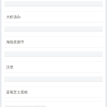
大虾汤👍
海陆意面👎
汉堡
蓝莓芝士蛋糕