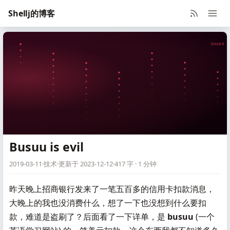
Shellj的博客
SHUGO V
Busuu is evil
2019-03-11
·
技术
·
更新于 2023-12-12
·
417 字 · 1 分钟
昨天晚上招商银行发来了一笔五百多的信用卡扣款消息，
大晚上的我也没消费什么，想了一下也没想到什么要扣
款，难道是盗刷了？后面看了一下详单，是
busuu
(一个