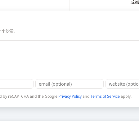
成都
一个沙发。
cted by reCAPTCHA and the Google
Privacy Policy
and
Terms of Service
apply.