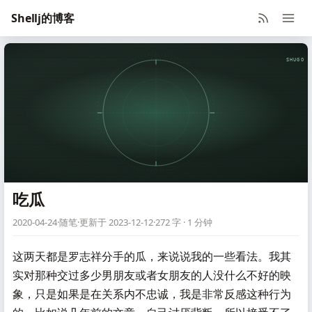
Shellj的博客
SHUGO V
吃瓜
2020-04-24
·
随笔
·
更新于 2023-12-12
·
272 字 · 1 分钟
这两天都是罗志祥分手的瓜，来说说我的一些看法。我其
实对那种交过多少男朋友或者女朋友的人没什么不好的映
象，只是如果是在关系内不忠诚，我是非常反感这种行为