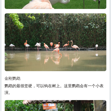
金刚鹦鹉
鹦鹉的最很坚硬，可以钩在树上。这里鹦鹉会有一个小表
演。