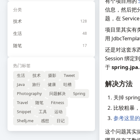
有个项目用的
信息，然后把分
分类
题，在 Ser
技术
128
项目里其实有
生活
48
用 JdbcTe
随笔
17
还是对这套东
Session 
热门标签
于
spring.jpa
生活
技术
摄影
Tweet
解决方法
Java
旅行
健康
吐槽
Photography
问题解决
Spring
关掉 spri
Travel
随笔
Fitness
比较粗暴，在
Snippet
工具
运动
参考这里的
Shellj.me
感想
日记
这个问题其实搞了