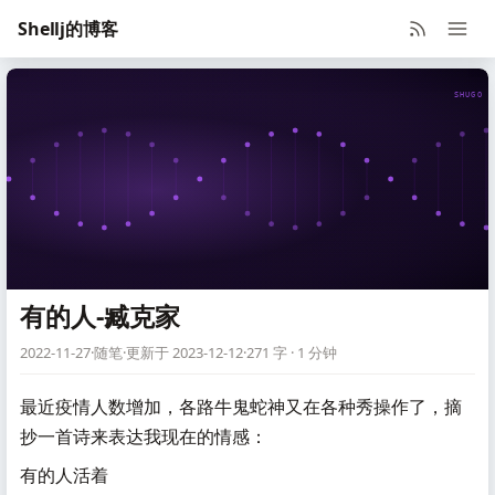
Shellj的博客
SHUGO V
有的人-臧克家
2022-11-27
·
随笔
·
更新于 2023-12-12
·
271 字 · 1 分钟
最近疫情人数增加，各路牛鬼蛇神又在各种秀操作了，摘
抄一首诗来表达我现在的情感：
有的人活着