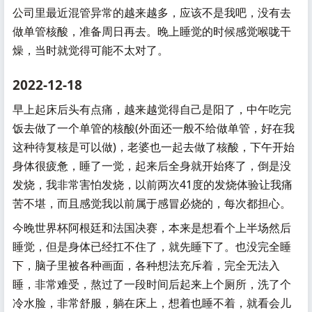
公司里最近混管异常的越来越多，应该不是我吧，没有去
做单管核酸，准备周日再去。晚上睡觉的时候感觉喉咙干
燥，当时就觉得可能不太对了。
2022-12-18
早上起床后头有点痛，越来越觉得自己是阳了，中午吃完
饭去做了一个单管的核酸(外面还一般不给做单管，好在我
这种待复核是可以做)，老婆也一起去做了核酸，下午开始
身体很疲惫，睡了一觉，起来后全身就开始疼了，倒是没
发烧，我非常害怕发烧，以前两次41度的发烧体验让我痛
苦不堪，而且感觉我以前属于感冒必烧的，每次都担心。
今晚世界杯阿根廷和法国决赛，本来是想看个上半场然后
睡觉，但是身体已经扛不住了，就先睡下了。也没完全睡
下，脑子里被各种画面，各种想法充斥着，完全无法入
睡，非常难受，熬过了一段时间后起来上个厕所，洗了个
冷水脸，非常舒服，躺在床上，想着也睡不着，就看会儿