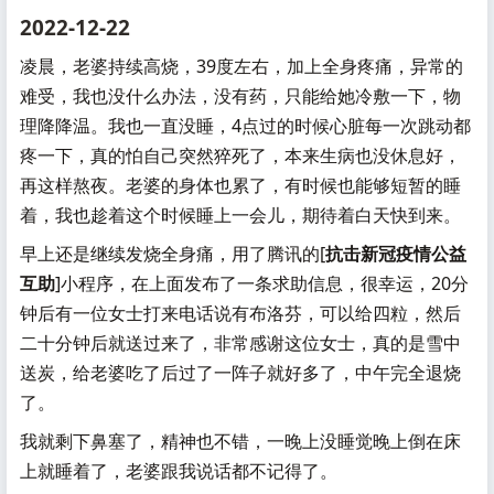
2022-12-22
凌晨，老婆持续高烧，39度左右，加上全身疼痛，异常的
难受，我也没什么办法，没有药，只能给她冷敷一下，物
理降降温。我也一直没睡，4点过的时候心脏每一次跳动都
疼一下，真的怕自己突然猝死了，本来生病也没休息好，
再这样熬夜。老婆的身体也累了，有时候也能够短暂的睡
着，我也趁着这个时候睡上一会儿，期待着白天快到来。
早上还是继续发烧全身痛，用了腾讯的[
抗击新冠疫情公益
互助
]小程序，在上面发布了一条求助信息，很幸运，20分
钟后有一位女士打来电话说有布洛芬，可以给四粒，然后
二十分钟后就送过来了，非常感谢这位女士，真的是雪中
送炭，给老婆吃了后过了一阵子就好多了，中午完全退烧
了。
我就剩下鼻塞了，精神也不错，一晚上没睡觉晚上倒在床
上就睡着了，老婆跟我说话都不记得了。