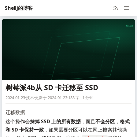
Shellj的博客
SHUGO V
树莓派4b从 SD 卡迁移至 SSD
2024-01-23
·
技术
·
更新于 2024-01-23
·
183 字 · 1 分钟
迁移数据
这个操作会
抹掉 SSD 上的所有数据
，而且
不会分区
，
格式
和 SD 卡保持一致
，如果需要分区可以在网上搜索其他操