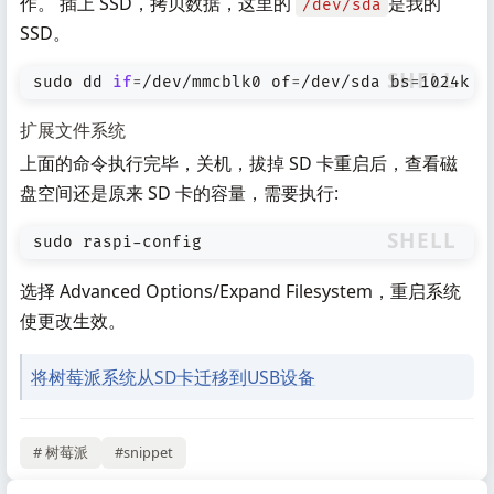
作。 插上 SSD，拷贝数据，这里的
是我的
/dev/sda
SSD。
SHELL
sudo dd 
if
=
/dev/mmcblk0 
of
=
/dev/sda 
bs
=
1024k
扩展文件系统
上面的命令执行完毕，关机，拔掉 SD 卡重启后，查看磁
盘空间还是原来 SD 卡的容量，需要执行:
SHELL
sudo raspi-config
选择 Advanced Options/Expand Filesystem，重启系统
使更改生效。
将树莓派系统从SD卡迁移到USB设备
# 树莓派
#snippet