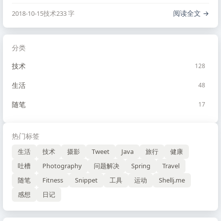
解，加上选的这个课程觉得难度不大，高估了自己的实力，
以为对近现代历史掌握还算不错，最后复习的书只看了一
阅读全文
2018-10-15
技术
233 字
半，新中国成立后的事情都没有看了。还有就是存在一种 …
分类
技术
128
生活
48
随笔
17
热门标签
生活
技术
摄影
Tweet
Java
旅行
健康
吐槽
Photography
问题解决
Spring
Travel
随笔
Fitness
Snippet
工具
运动
Shellj.me
感想
日记