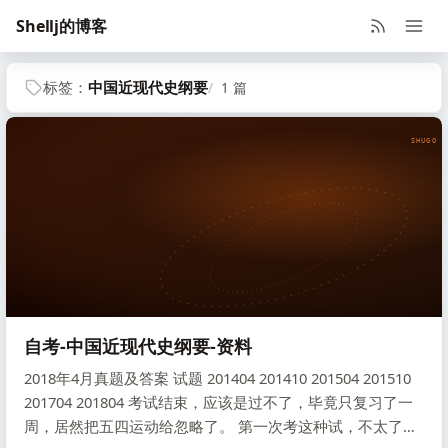
Shellj的博客
标签：
中国近现代史纲要
1 篇
SHUGO V
自考-中国近现代史纲要-资料
2018年4月真题及答案 试题 201404 201410 201504 201510
201704 201804 考试结束，应该是过不了，毕竟只复习了一
周，居然把五四运动给忽略了。 第一次考这种试，不太了