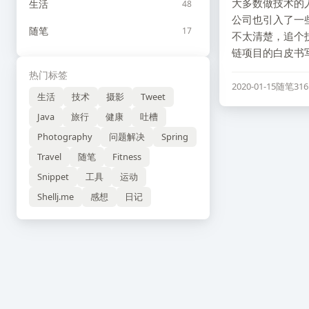
大多数做技术的
生活
48
公司也引入了一
随笔
17
不太清楚，追个
链项目的白皮书写
热门标签
2020-01-15
随笔
31
生活
技术
摄影
Tweet
Java
旅行
健康
吐槽
Photography
问题解决
Spring
Travel
随笔
Fitness
Snippet
工具
运动
Shellj.me
感想
日记