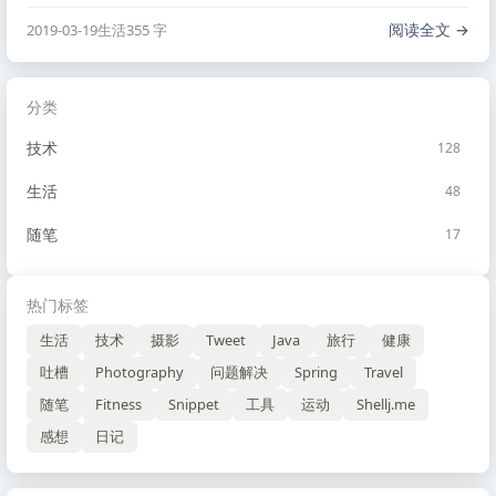
发，天天早上十点左右起床，晚上一两点睡觉，把一些基础
的服务给做了起来，后来的很多东西都是第一次尝试，学习
阅读全文
2019-03-19
生活
355 字
进步的相当快，现在倒是停止进步了。
分类
技术
128
生活
48
随笔
17
热门标签
生活
技术
摄影
Tweet
Java
旅行
健康
吐槽
Photography
问题解决
Spring
Travel
随笔
Fitness
Snippet
工具
运动
Shellj.me
感想
日记