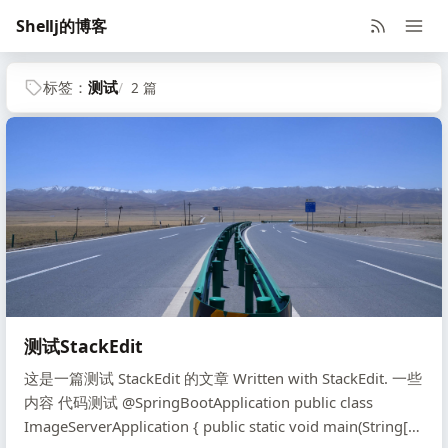
Shellj的博客
标签：
测试
2 篇
测试StackEdit
这是一篇测试 StackEdit 的文章 Written with StackEdit. 一些
内容 代码测试 @SpringBootApplication public class
ImageServerApplication { public static void main(String[]