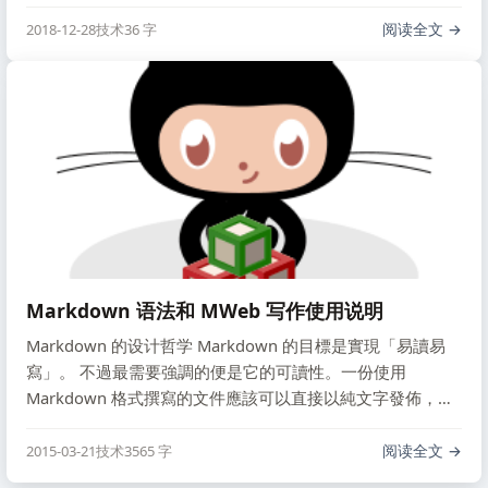
args) { …
阅读全文
2018-12-28
技术
36 字
Markdown 语法和 MWeb 写作使用说明
Markdown 的设计哲学 Markdown 的目標是實現「易讀易
寫」。 不過最需要強調的便是它的可讀性。一份使用
Markdown 格式撰寫的文件應該可以直接以純文字發佈，並
且看起來不會像是由許多標籤或是格式指令所構成。
Markdown 的語法有個主要的目的：用來作為一種網路內容
阅读全文
2015-03-21
技术
3565 字
的寫作用語言。