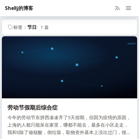
Shellj的博客
标签：
节日
1 篇
SHUGO V
劳动节假期后综合症
今年的劳动节东拼西凑凑齐了5天假期，但因为疫情的原因，
上海的人都只能呆在家里，哪都不能去，最多在小区走走，
我和S除了做核酸，倒垃圾，取物资外基本上没出过门，很无