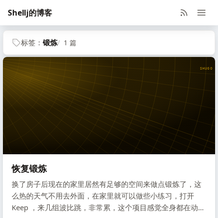
Shellj的博客
标签：
锻炼
1 篇
SHUGO V
恢复锻炼
换了房子后现在的家里居然有足够的空间来做点锻炼了，这
么热的天气不用去外面，在家里就可以做些小练习，打开
Keep ，来几组波比跳，非常累，这个项目感觉全身都在动，