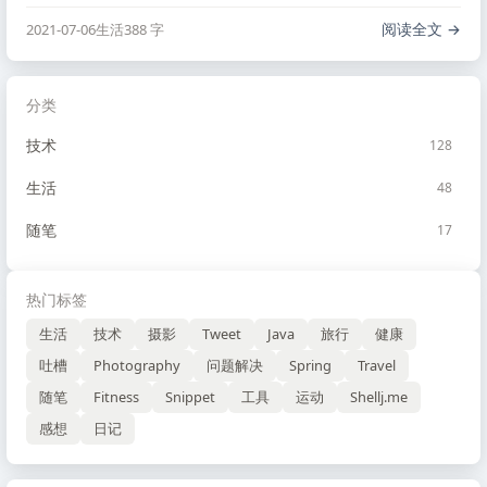
我想要的是腰部练习，燃烧掉一些小腹的肥肉，现在小肚子
快有点收不回去了。
阅读全文
2021-07-06
生活
388 字
分类
技术
128
生活
48
随笔
17
热门标签
生活
技术
摄影
Tweet
Java
旅行
健康
吐槽
Photography
问题解决
Spring
Travel
随笔
Fitness
Snippet
工具
运动
Shellj.me
感想
日记