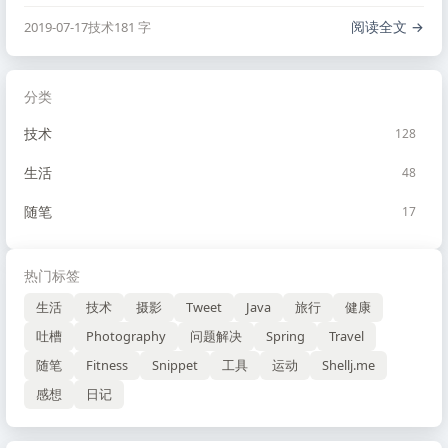
跑，随便走走，放松一下，而且这里面感觉每个季节都有不
同的花，不会中断。
阅读全文
2019-07-17
技术
181 字
分类
技术
128
生活
48
随笔
17
热门标签
生活
技术
摄影
Tweet
Java
旅行
健康
吐槽
Photography
问题解决
Spring
Travel
随笔
Fitness
Snippet
工具
运动
Shellj.me
感想
日记