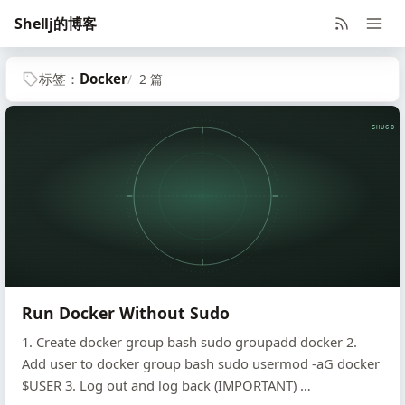
Shellj的博客
标签：
Docker
2 篇
SHUGO V
Run Docker Without Sudo
1. Create docker group bash sudo groupadd docker 2.
Add user to docker group bash sudo usermod -aG docker
$USER 3. Log out and log back (IMPORTANT) …