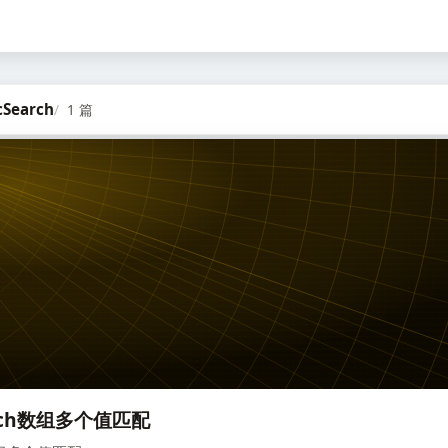
cSearch
1 篇
earch数组多个值匹配