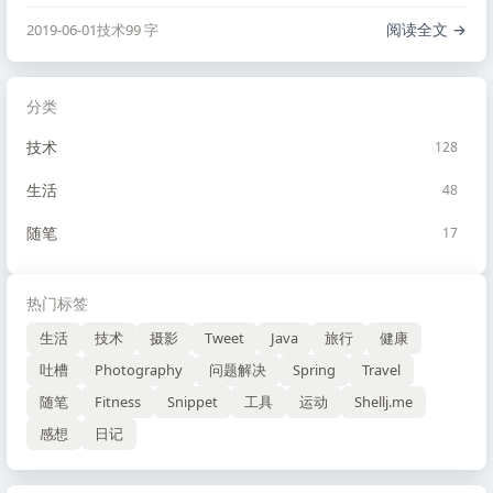
持下面参数的顺序，可以更快的截取 ffmpeg -ss 00:44:02 -i
…
阅读全文
2019-06-01
技术
99 字
分类
技术
128
生活
48
随笔
17
热门标签
生活
技术
摄影
Tweet
Java
旅行
健康
吐槽
Photography
问题解决
Spring
Travel
随笔
Fitness
Snippet
工具
运动
Shellj.me
感想
日记