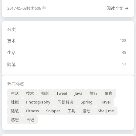
exceeded; try restarting transaction 分析 先在网上搜索了
一下之后，发现大多数说的都不是什么好的解决方案，手 …
阅读全文
2017-05-03
技术
606 字
分类
技术
128
生活
48
随笔
17
热门标签
生活
技术
摄影
Tweet
Java
旅行
健康
吐槽
Photography
问题解决
Spring
Travel
随笔
Fitness
Snippet
工具
运动
Shellj.me
感想
日记