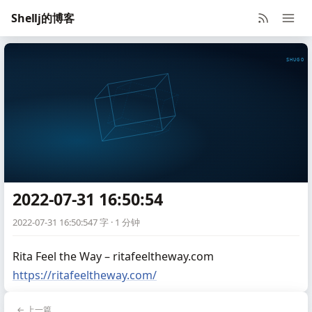
Shellj的博客
SHUGO V
2022-07-31 16:50:54
2022-07-31 16:50:54
7 字 · 1 分钟
Rita Feel the Way – ritafeeltheway.com
https://ritafeeltheway.com/
← 上一篇