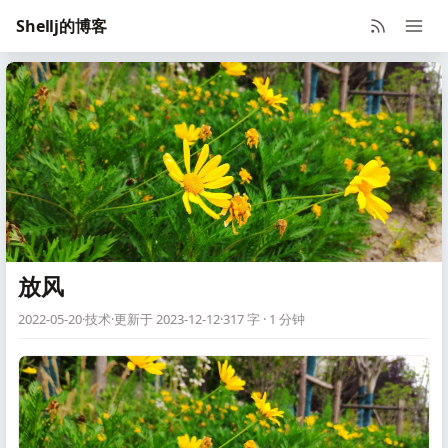
Shellj的博客
放风
2022-05-20
·
技术
·
更新于 2023-12-12
·
317 字 · 1 分钟