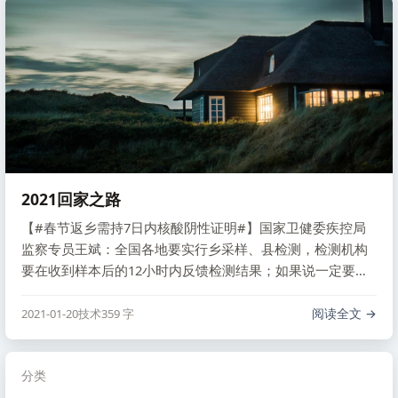
2021回家之路
【#春节返乡需持7日内核酸阴性证明#】国家卫健委疾控局
监察专员王斌：全国各地要实行乡采样、县检测，检测机构
要在收到样本后的12小时内反馈检测结果；如果说一定要返
乡，返乡人员需持有7日以内核酸检测阴性证明才能够返乡，
同时这些返乡人员回去以后，当地基层政府要进行网格化管
阅读全文
2021-01-20
技术
359 字
理。 央视微博
分类