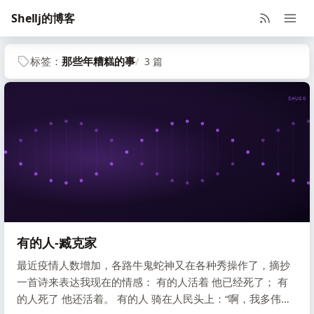
Shellj的博客
标签：
那些年糟糕的事
3 篇
SHUGO V
有的人-臧克家
最近疫情人数增加，各路牛鬼蛇神又在各种秀操作了，摘抄
一首诗来表达我现在的情感： 有的人活着 他已经死了； 有
的人死了 他还活着。 有的人 骑在人民头上：“啊，我多伟