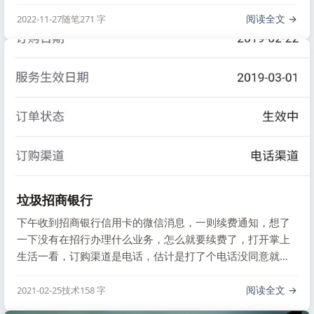
大！” 有的人 俯下身子给人民当牛马。 有的人 把名字刻入石
头，想“不朽”； 有的人 情愿作野草，等着地下的火烧。 有的
阅读全文
2022-11-27
随笔
271 字
人 他活着别人就不能活； 有的人 他活着为了多数人更好地
活。 …
垃圾招商银行
下午收到招商银行信用卡的微信消息，一则续费通知，想了
一下没有在招行办理什么业务，怎么就要续费了，打开掌上
生活一看，订购渠道是电话，估计是打了个电话没同意就直
接给办上了，太恶心了，这完全是骗子手段。
阅读全文
2021-02-25
技术
158 字