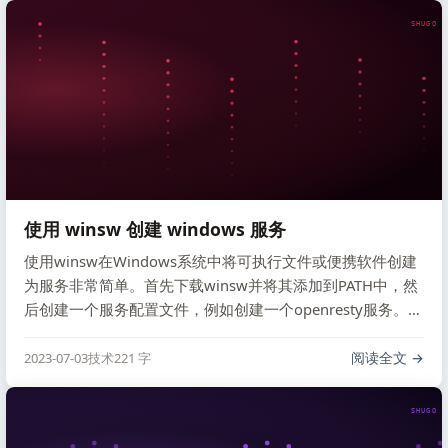
SHUGO V
使用 winsw 创建 windows 服务
使用winsw在Windows系统中将可执行文件或便携软件创建
为服务非常简单。首先下载winsw并将其添加到PATH中，然
后创建一个服务配置文件，例如创建一个openresty服务。最
后将服务添加到Windows服务中，使用命令"winsw install
openresty.xml"。
阅读全文
2023-07-03
技术
221 字
SHUGO V