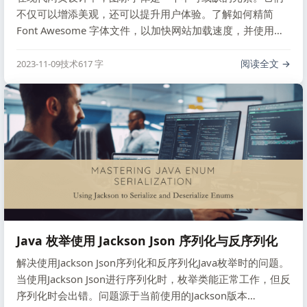
不仅可以增添美观，还可以提升用户体验。了解如何精简
Font Awesome 字体文件，以加快网站加载速度，并使用
SVG 替代字体。通过使用 FontForge 工具删除不需要的图
标，或者通过使用 fantasticon 工具制作自定义字体，你可以
阅读全文
2023-11-09
技术
617 字
减小字体文件的大小并提高网站性能。这篇文章将向你介绍
这些方法和步骤。
Java 枚举使用 Jackson Json 序列化与反序列化
解决使用Jackson Json序列化和反序列化Java枚举时的问题。
当使用Jackson Json进行序列化时，枚举类能正常工作，但反
序列化时会出错。问题源于当前使用的Jackson版本