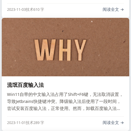
（2.11.x）不支持整数类型的反序列化。本文介绍解决方法，
包括使用@JsonValue注解、使用@JsonCreator自定义生成方
阅读全文
2023-11-03
技术
610 字
法、使用@JsonProperty自定义值，以及自定义序列化器和
反序列化器。详细内容请参考本文。
流氓百度输入法
Win11自带的中文输入法占用了Shift+F6键，无法取消设置，
导致Jetbrains快捷键冲突。降级输入法后使用了一段时间，
尝试安装百度输入法，正常使用。然而，卸载百度输入法后
安装微信输入法时，发现无法切换，重启电脑后问题解决。
不理解为何输入法需要重启电脑才能卸载，吐槽一下百度的
阅读全文
2023-11-01
技术
289 字
技术问题。