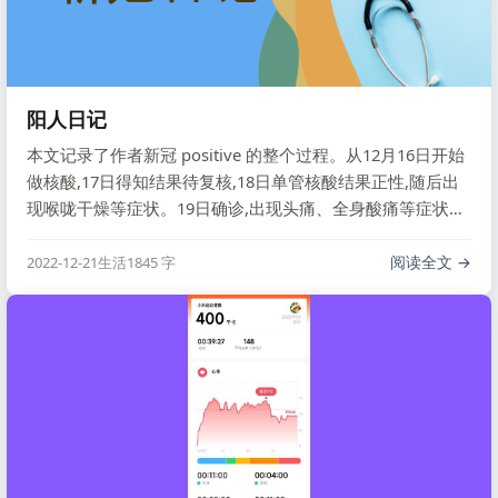
阳人日记
本文记录了作者新冠 positive 的整个过程。从12月16日开始
做核酸,17日得知结果待复核,18日单管核酸结果正性,随后出
现喉咙干燥等症状。19日确诊,出现头痛、全身酸痛等症状。
其间老婆也被传染。21-22日情形较重,老婆高烧不退,幸得他
人送药相助才得以度过难关。23日老婆症状缓和。文末作者
阅读全文
2022-12-21
生活
1845 字
感慨政策执行不透明,人与药的供应也存在问题,导致患者难以
获得及时治疗。