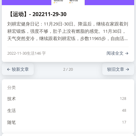
【运动】- 202211-29-30
刘耕宏健身日记：11月29日-30日。降温后，继续在家跟着刘
耕宏锻炼，强度不够，肚子上没有燃脂的感觉。11月30日，
天气突然变冷，继续跟着刘耕宏练，步数11965步，自由活动
50分钟，消耗463千卡。
阅读全文
2022-11-30
生活
146 字
← 较新文章
较旧文章 →
2 / 20
分类
技术
128
生活
48
随笔
17